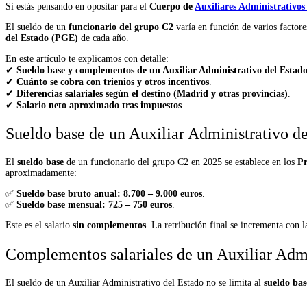
Si estás pensando en opositar para el
Cuerpo de
Auxiliares Administrativos
El sueldo de un
funcionario del grupo C2
varía en función de varios factor
del Estado (PGE)
de cada año.
En este artículo te explicamos con detalle:
✔
Sueldo base y complementos de un Auxiliar Administrativo del Estad
✔
Cuánto se cobra con trienios y otros incentivos
.
✔
Diferencias salariales según el destino (Madrid y otras provincias)
.
✔
Salario neto aproximado tras impuestos
.
Sueldo base de un Auxiliar Administrativo d
El
sueldo base
de un funcionario del grupo C2 en 2025 se establece en los
Pr
aproximadamente:
✅
Sueldo base bruto anual:
8.700 – 9.000 euros
.
✅
Sueldo base mensual:
725 – 750 euros
.
Este es el salario
sin complementos
. La retribución final se incrementa con 
Complementos salariales de un Auxiliar Admi
El sueldo de un Auxiliar Administrativo del Estado no se limita al
sueldo bas