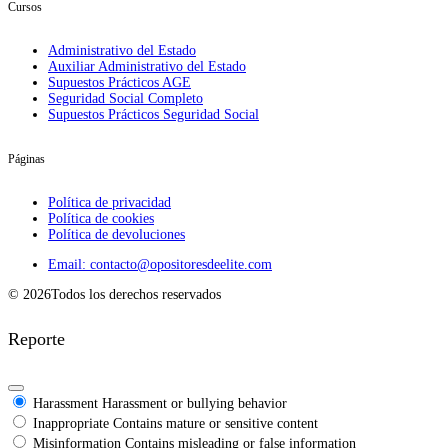
Cursos
Administrativo del Estado
Auxiliar Administrativo del Estado
Supuestos Prácticos AGE
Seguridad Social Completo
Supuestos Prácticos Seguridad Social
Páginas
Política de privacidad
Política de cookies
Política de devoluciones
Email: contacto@opositoresdeelite.com
© 2026Todos los derechos reservados
Reporte
Harassment
Harassment or bullying behavior
Inappropriate
Contains mature or sensitive content
Misinformation
Contains misleading or false information